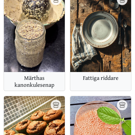
Märthas
Fattiga riddare
kanonkulesenap