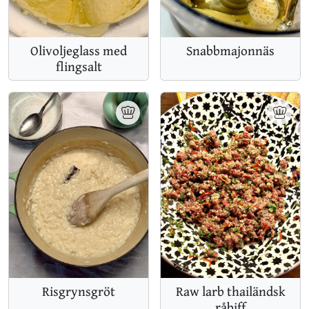
Olivoljeglass med
Snabbmajonnäs
flingsalt
Risgrynsgröt
Raw larb thailändsk
råbiff