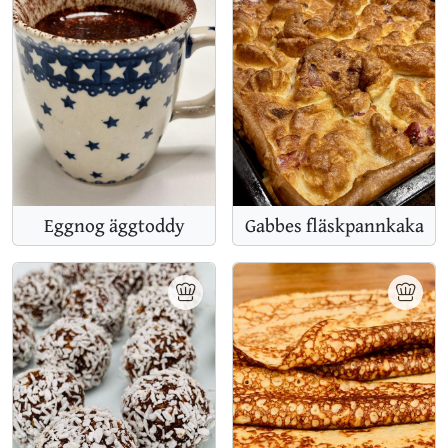
Eggnog äggtoddy
Gabbes fläskpannkaka