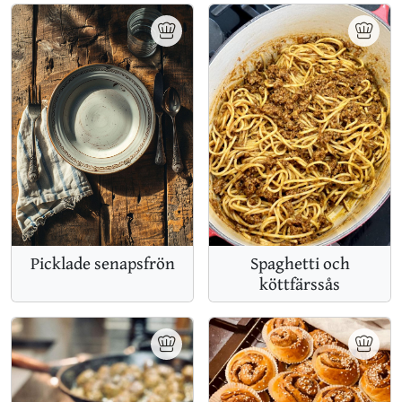
Spaghetti och
Picklade senapsfrön
köttfärssås