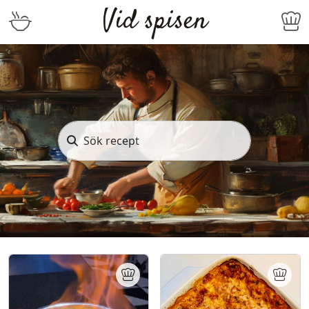
Vid spisen
Sök recept